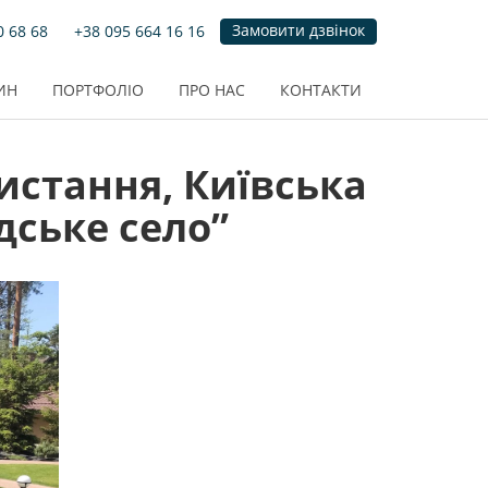
Замовити дзвінок
0 68 68
+38 095 664 16 16
ИН
ПОРТФОЛІО
ПРО НАС
КОНТАКТИ
истання, Київська
дське село”