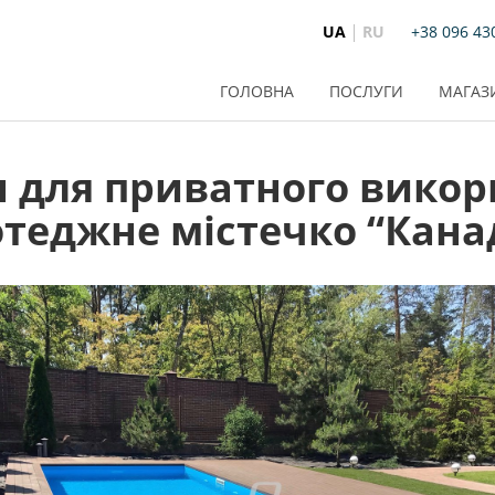
UA
RU
+38 096 43
ГОЛОВНА
ПОСЛУГИ
МАГАЗ
 для приватного викор
отеджне містечко “Кана