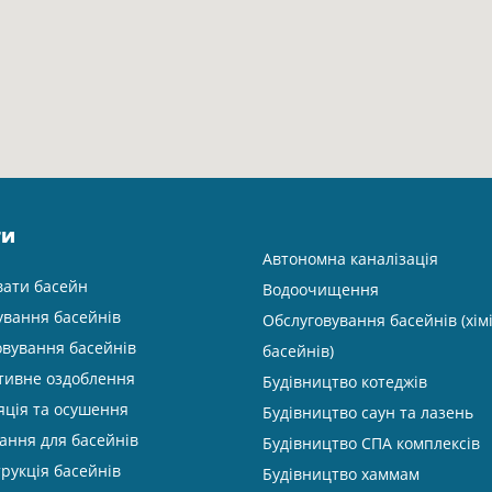
ги
Автономна каналізація
вати басейн
Водоочищення
ування басейнів
Обслуговування басейнів (хім
овування басейнів
басейнів)
тивне оздоблення
Будівництво котеджів
яція та осушення
Будівництво саун та лазень
ання для басейнів
Будівництво СПА комплексів
рукція басейнів
Будівництво хаммам