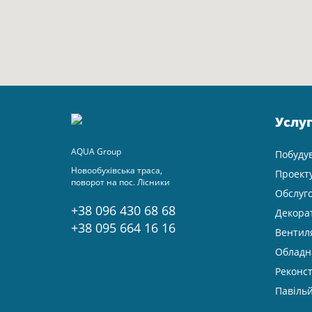
Услу
AQUA Group
Побуду
Новообухівська траса,
Проект
поворот на пос. Лісники
Обслуг
+38 096 430 68 68
Декора
+38 095 664 16 16
Вентил
Обладн
Реконст
Павільй