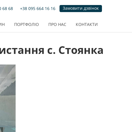
Замовити дзвінок
0 68 68
+38 095 664 16 16
ИН
ПОРТФОЛІО
ПРО НАС
КОНТАКТИ
истання с. Стоянка