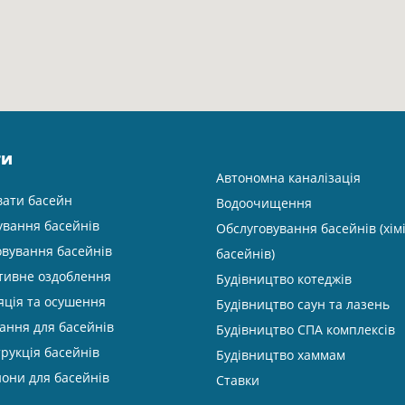
ги
Автономна каналізація
вати басейн
Водоочищення
ування басейнів
Обслуговування басейнів (хім
овування басейнів
басейнів)
тивне оздоблення
Будівництво котеджів
яція та осушення
Будівництво саун та лазень
ання для басейнів
Будівництво СПА комплексів
рукція басейнів
Будівництво хаммам
они для басейнів
Ставки